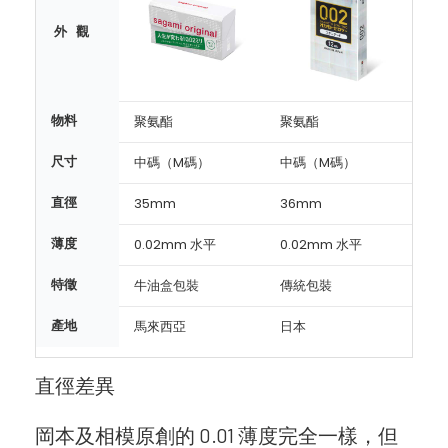
外 觀
物料
聚氨酯
聚氨酯
尺寸
中碼（M碼）
中碼（M碼）
直徑
35mm
36mm
薄度
0.02mm 水平
0.02mm 水平
特徵
牛油盒包裝
傳統包裝
產地
馬來西亞
日本
直徑差異
岡本及相模原創的 0.01 薄度完全一樣，但