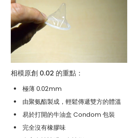
相模原創 0.02 的重點：
極薄 0.02mm
由聚氨酯製成，輕鬆傳遞雙方的體溫
易於打開的牛油盒 Condom 包裝
完全沒有橡膠味