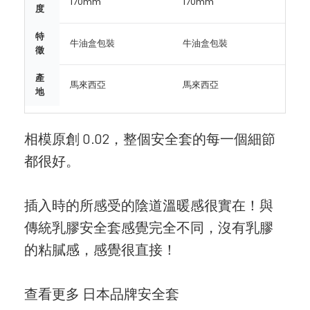
170mm
170mm
度
特
牛油盒包裝
牛油盒包裝
徵
產
馬來西亞
馬來西亞
地
相模原創 0.02，整個安全套的每一個細節
都很好。
插入時的所感受的陰道溫暖感很實在！與
傳統乳膠安全套感覺完全不同，沒有乳膠
的粘膩感，感覺很直接！
查看更多 日本品牌安全套