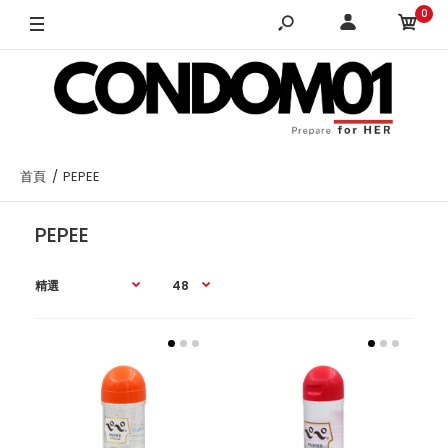
0
首頁
PEPEE
PEPEE