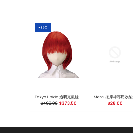
-25%
Tokyo Libido 透明充氣娃娃 空気少女★宇佐羽えあ 專屬頭髮
Merci 按摩棒專用收
$498.00
$373.50
$28.00