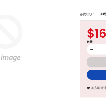
存貨狀態：
有現
$1
數量
加入願望