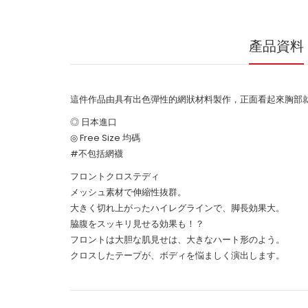
產品資料
這件作品由具有出色彈性的網狀材料製作，正面看起來胸部
◎ 日本進口
◎ Free Size 均碼
#不包括網襪
フロントクロステディ
メッシュ素材で伸縮性抜群。
大きく切れ上がったハイレグラインで、脚長効果大。
脇腹をスッキリ見せる効果も！？
フロントは大胆な肌見せは、大きなハート形のよう。
クロスしたテープが、ボディを悩ましく演出します。