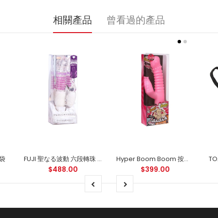
相關產品
曾看過的產品
納袋
FUJI 聖なる波動 六段轉珠 按摩棒
Hyper Boom Boom 按摩棒
$488.00
$399.00