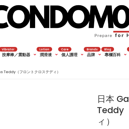
Vibrator
Lotion
Care
Brands
Blog
按摩棒／震動器
潤滑液
個人護理
品牌
專欄百科
Cross Teddy（フロントクロステディ）
日本 Gar
Tedd
ィ）