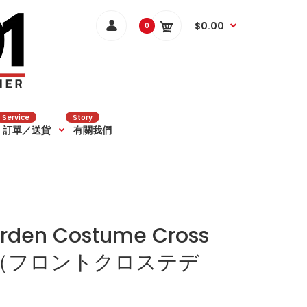
$0.00
0
Service
Story
訂單／送貨
有關我們
den Costume Cross
y（フロントクロステデ