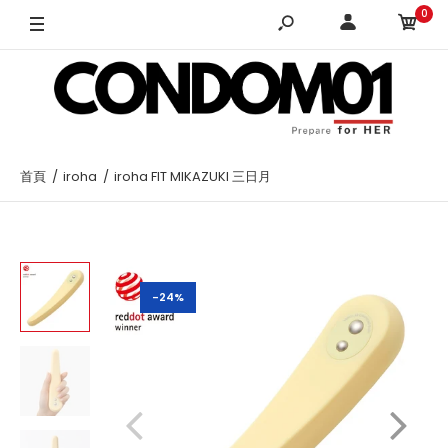
0
首頁
iroha
iroha FIT MIKAZUKI 三日月
-24%