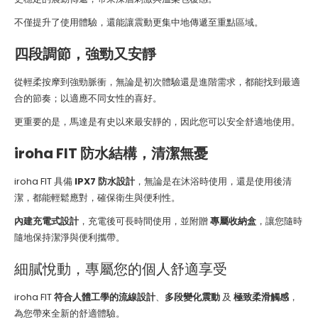
不僅提升了使用體驗，還能讓震動更集中地傳遞至重點區域。
四段調節，強勁又安靜
從輕柔按摩到強勁脈衝，無論是初次體驗還是進階需求，都能找到最適
合的節奏；以適應不同女性的喜好。
更重要的是，馬達是有史以來最安靜的，因此您可以安全舒適地使用。
iroha FIT 防水結構，清潔無憂
iroha FIT 具備
IPX7 防水設計
，無論是在沐浴時使用，還是使用後清
潔，都能輕鬆應對，確保衛生與便利性。
內建充電式設計
，充電後可長時間使用，並附贈
專屬收納盒
，讓您隨時
隨地保持潔淨與便利攜帶。
細膩悅動，專屬您的個人舒適享受
iroha FIT
符合人體工學的流線設計
、
多段變化震動
及
極致柔滑觸感
，
為您帶來全新的舒適體驗。