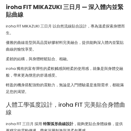
iroha FIT MIKAZUKI 三日月 — 深入體內並緊
貼曲線
iroha FIT MIKAZUKI 三日月 以自然流線貼合設計，專為溫柔探索身體而
生。
優雅的曲線造型與高品質矽膠材料完美融合，提供能夠深入體內並緊貼
曲線的愉悅享受。
柔韌的結構，與身體輕鬆貼合、相融。
iroha 獨有的富有彈性的柔軟觸感與輕柔的使用感，就像是與身體交融
般，帶來更為愜意的舒適感受。
輕盈的機身搭配強勁的震動力，無論是入門體驗還是進階需求，都能滿
足您的渴望。
人體工學弧度設計，iroha FIT 完美貼合身體曲
線
iroha FIT 三日月 採用
特製弧形曲線設計
，能夠更貼合身體線條，提供
更穩定的震動傳遞，帶來深層刺激與溫柔包覆感。