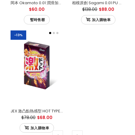
岡本 Okamoto 0.01 潤滑加量 日本版 3片裝
相模原創 Sagami 0.01 PU 日本版 安全套 5 片裝
$60.00
$138.00
$88.00
暫時售罄
加入購物車
-13%
JEX 激凸點熱感型 HOT TYPE 乳膠安全套（8片裝）
$78.00
$68.00
加入購物車