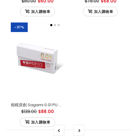
$80.00
$60.00
$78.00
$68.00
加入購物車
加入購物車
-37%
相模原創 Sagami 0.01 PU 日本版 安全套 5 片裝
$138.00
$88.00
加入購物車