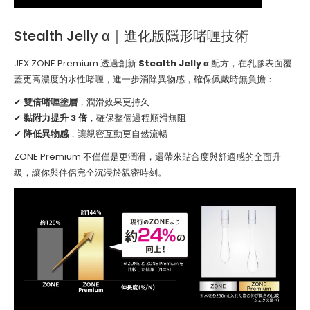
Stealth Jelly α｜進化版隱形啫喱技術
JEX ZONE Premium 透過創新
Stealth Jelly α
配方，在乳膠表面覆
蓋更高濃度的水性啫喱，進一步消除異物感，確保佩戴時無負擔：
✔
雙倍啫喱塗層
，潤滑效果更持久
✔
黏附力提升 3 倍
，確保整個過程順滑無阻
✔
降低異物感
，讓親密互動更自然流暢
ZONE Premium 不僅僅是更潤滑，還帶來貼合度與舒適感的全面升
級，讓你與伴侶完全沉浸於親密時刻。