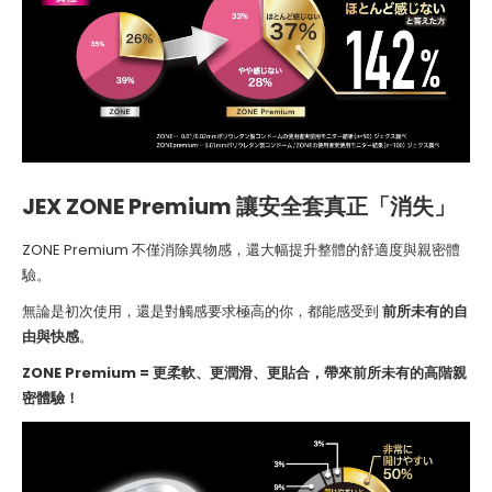
JEX ZONE Premium 讓安全套真正「消失」
ZONE Premium 不僅消除異物感，還大幅提升整體的舒適度與親密體
驗。
無論是初次使用，還是對觸感要求極高的你，都能感受到
前所未有的自
由與快感
。
ZONE Premium = 更柔軟、更潤滑、更貼合，帶來前所未有的高階親
密體驗！