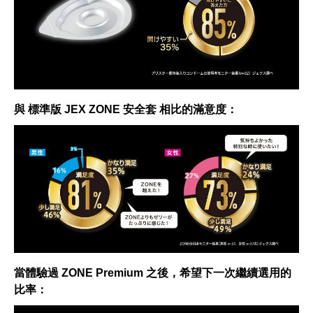
與 標準版 JEX ZONE 安全套 相比的滿意度：
當體驗過 ZONE Premium 之後，希望下一次繼續選用的
比率：