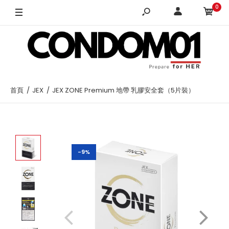
0
首頁
JEX
JEX ZONE Premium 地帶 乳膠安全套（5片裝）
-9%