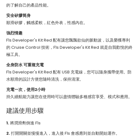
的了解自己的產品性能。
安全矽膠筒身
順滑矽膠，觸感柔軟，紅色外表，性感內在。
強烈情趣
F1s Developer's Kit Red 配有讓您飄飄欲仙的脈動波，以及榮獲專利
的 Cruise Control 技術，F1s Developer's Kit Red 就是自我歡悅的終
極工具。
全身防水 可重複充電
F1s Developer's Kit Red 配有 USB 充電線，您可以隨身攜帶使用。防
水順滑的設計方便您隨時清洗，保持清潔。
充電一次，使用2小時
持久續航能力讓您在使用時可以盡情體驗多種感官享受、模式和應用。
建議使用步驟
1.
將潤滑劑倒進 F1s
2.
打開開關並慢慢進入，進入後 F1s 會感應到並自動開始運作。