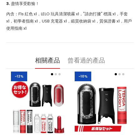
3.
盡情享受歡愉！
內含：F1s 紅色 x1，LELO 玩具清潔噴霧 x1，"請勿打擾" 標識 x1，手套
x1，初學者指南 x1，USB 充電器 x1，緞質收納袋 x1，質保證書 x1，用戶
使用指南 x1
相關產品
曾看過的產品
-12%
-10%