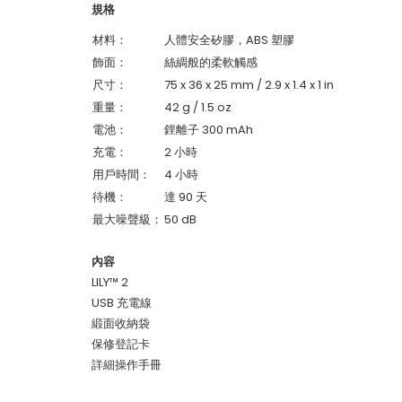
規格
材料：
人體安全矽膠，ABS 塑膠
飾面：
絲綢般的柔軟觸感
尺寸：
75 x 36 x 25 mm / 2.9 x 1.4 x 1 in
重量：
42 g / 1.5 oz
電池：
鋰離子 300 mAh
充電：
2 小時
用戶時間：
4 小時
待機：
達 90 天
最大噪聲級：
50 dB
內容
LILY™ 2
USB 充電線
緞面收納袋
保修登記卡
詳細操作手冊