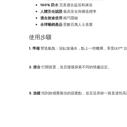
100% 防水
完美適合盆浴和淋浴
人體安全認證
最高安全與構造標準
適合旅途使用
精巧隱秘
全球暢銷產品
受數百萬人士喜愛
使用步驟
1. 準備
營造氣氛：浴缸放滿水，點上一些蠟燭，享受LILY™ 
2. 接合
打開裝置，並且慢慢探索不同的情趣設定。
3. 放縱
找到妳感覺最佳的甜蜜點，並且逗弄妳一路直達性高