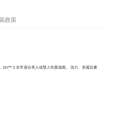
裝政策
ILY™ 2 非常適合單人或雙人性愛遊戲。 強力、美麗且審