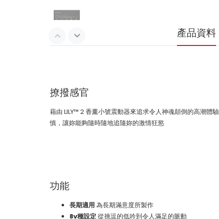
產品資料
撩撥感官
藉由 LILY™ 2 香薰小號震動器來追求令人神魂顛倒的高潮
慎，讓妳能夠隨時隨地追隨妳的激情狂慾
功能
長期適用
為長期滿意度所製作
8v種設定
從挑逗的低吟到令人滿足的脈動