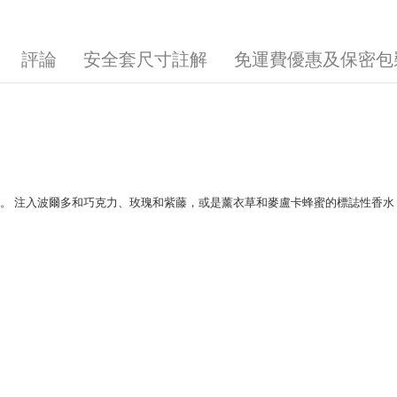
評論
安全套尺寸註解
免運費優惠及保密包
體驗。 注入波爾多和巧克力、玫瑰和紫藤，或是薰衣草和麥盧卡蜂蜜的標誌性香水，L