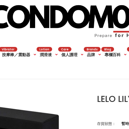
Vibrator
Lotion
Care
Brands
Blog
按摩棒／震動器
潤滑液
個人護理
品牌
專欄百科
LELO L
存貨狀態：
暫時