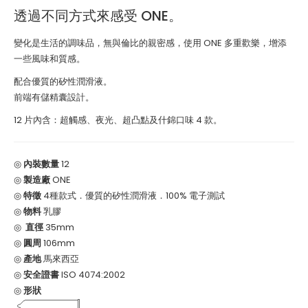
透過不同方式來感受 ONE。
變化是生活的調味品，無與倫比的親密感，使用 ONE 多重歡樂，增添
一些風味和質感。
配合優質的矽性潤滑液。
前端有儲精囊設計。
12 片內含：超觸感、夜光、超凸點及什錦口味 4 款。
◎
內裝數量
12
◎
製造廠
ONE
◎
特徵
4種款式
．
優質的矽性潤滑液．100% 電子測試
◎
物料
乳膠
◎
直徑
35mm
◎
圓周
106mm
◎
產地
馬來西亞
◎
安全證書
ISO 4074:2002
◎
形狀