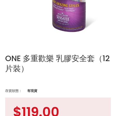
ONE 多重歡樂 乳膠安全套（12
片裝）
存貨狀態：
有現貨
$119.00