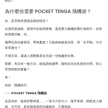
BALL！
為什麼你需要 POCKET TENGA 飛機袋？
你，是否曾有遇過這樣的情況？
在漫長會議後、度假中的寂靜夜晚、還是壓力爆棚的繁忙旅程中，你突
然需要紓解，但……
攜帶玩具怕被發現，帶來尷尬？只能匆匆躲進浴室，用「全手動」方式
草草應付？
不僅乏味，還讓人感覺像是在完成一項無趣的任務。
那麼，有沒有一種方法，能低調地攜帶，隨時在完全私密的空間，安心
享受輕鬆的樂趣？
有！
你的「隱藏助手」
——
POCKET TENGA 飛機袋
這是你的「隨身舒壓神器」。一張卡片的大小，隨手掌握，輕鬆放入褲
袋、文件夾，甚至隨身袋的拉鍊格內，不露痕跡。