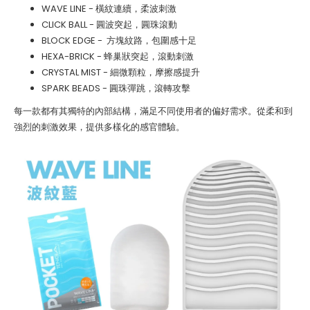
WAVE LINE
- 橫紋連續，柔波刺激
CLICK BALL
- 圓波突起，圓珠滾動
BLOCK EDGE
- 方塊紋路，包圍感十足
HEXA-BRICK
- 蜂巢狀突起，滾動刺激
CRYSTAL MIST
- 細微顆粒，摩擦感提升
SPARK BEADS
- 圓珠彈跳，滾轉攻擊
每一款都有其獨特的內部結構，滿足不同使用者的偏好需求。從柔和到
強烈的刺激效果，提供多樣化的感官體驗。