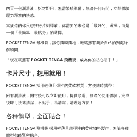
內置一包潤滑液，拆封即用，無需繁瑣準備，無論任何時間，立即體驗
壓力釋放的快感。
當疲倦的你只想獲得片刻釋放，你需要的未必是「最好的」選擇，而是
一個「最簡單、最貼身」的選擇。
POCKET TENGA 飛機袋，讓你隨時隨地，輕鬆擁有屬於自己的獨處紓
解瞬間。
「現在就擁有
POCKET TENGA 飛機袋
，成為你的貼心助手！」
卡片尺寸，想
用
就用！
POCKET TENGA 採用輕薄且彈性的柔軟材質，方便隨時攜帶！
附有潤滑液，開封後可以立即使用，提供順滑、舒適的使用體驗，完成
後即可快速清潔，不黏手，易清潔，清理超方便！
各種體型，全面貼合！
POCKET TENGA 飛機袋 採用輕薄且超彈性的柔軟物料製作，無論各種
體型都能緊密貼合。