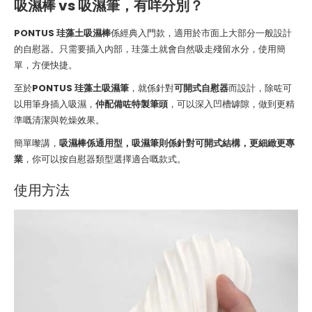
吸濕棒 vs 吸濕筆，有咩分別？
PONTUS 珪藻土吸濕棒
係經典入門款，適用於市面上大部分一般設計
的自慰器。只需要插入內部，珪藻土就會自然吸走殘留水分，使用簡
單，方便快捷。
至於
PONTUS 珪藻土吸濕筆
，就係針對
可開式自慰器
而設計，除咗可
以用筆身插入吸濕，
仲配備咗特製筆頭
，可以深入凹槽罅隙，做到更精
準嘅清潔與乾燥效果。
簡單嚟講，
吸濕棒係通用型，吸濕筆則係針對可開式結構，更細緻更專
業
，你可以按自慰器類型選擇適合嘅款式。
使用方法