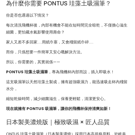
為什麼你需要 PONTUS 珪藻土吸濕筆？
你是否也遇過以下情況？
每次清洗飛機杯後，內部有機會不能在短時間完全晾乾，不僅擔心滋生
細菌，更怕藏水氣影響使用壽命？
家人又差不多回家.....用紙巾塞，又會殘留紙巾碎.....
而你，只係想要一件簡單又安心嘅解決方法。
所以，你需要的，其實就係——
PONTUS 珪藻土吸濕筆
，專為飛機杯內部而設，插入即吸水！
這支吸濕筆以天然珪藻土製成，擁有超強吸濕力，能迅速吸走杯內殘留
水分，
縮短乾燥時間，減少細菌滋生，保養更輕鬆，清潔更安心。
現在就擁有 PONTUS 吸濕筆，讓你的飛機杯保持清爽如新！
日本製美濃燒版｜極致吸濕 × 匠人品質
ONTUS 珪藻土吸濕筆（日本製美濃燒）採用日本高規格原料，於岐阜