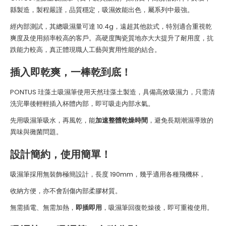
縣製造，製程嚴謹，品質穩定，吸濕效能出色，屬系列中最強。
經內部測試，其總吸濕量可達 10.4g，遠超其他款式，特別適合重視乾
爽度及使用頻率較高的客戶。高硬度陶瓷質地亦大大提升了耐用度，抗
跌能力較高，真正體現職人工藝與實用性能的結合。
插入即乾爽，一棒乾到底！
PONTUS 珪藻土吸濕筆使用天然珪藻土製造，具備高效吸濕力，只需清
洗完畢後輕輕插入杯體內部，即可吸走內部水氣。
先用吸濕筆吸水，再風乾，能
加速整體乾燥時間
，避免長期潮濕導致的
異味與黴菌問題。
設計簡約，使用簡單！
吸濕筆採用無裝飾極簡設計，長度 190mm，幾乎適用各種飛機杯，
收納方便，亦不會刮傷內部柔膠材質。
無需插電、無需加熱，
即插即用
，吸濕筆回復乾燥後，即可重複使用。