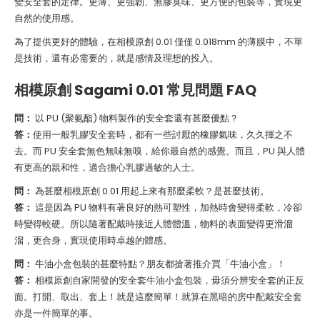
變安全套的定律。更薄、更強韌、無膠臭味、更方便的包裝等，實現更
自然的使用感。
為了提供更好的體驗，在相模原創 0.01 僅僅 0.018mm 的薄膜中，不單
是技術，還有必需要的，就是感情及理想的投入。
相模原創 Sagami 0.01
常見問題
FAQ
問：
以 PU (聚氨酯) 物料製作的安全套還有甚麼優點？
答：
使用一般乳膠安全套時，都有一些討厭的橡膠氣味，久久揮之不
去。而 PU 安全套無色無味無嗅，給你最自然的感覺。而且，PU 與人體
有更高的親和性，適合擔心乳膠過敏的人士。
問：
為甚麼相模原創 0.01 用起上來有那麼柔軟？是甚麼技術。
答：
這是因為 PU 物料有著良好的熱可塑性，加熱時會變得柔軟，冷卻
時變得較硬。所以隨著配戴時接近人體體溫，物料的表面變得更滑溜
溜，更合身，實現使用時卓越的體感。
問：
牛油小盒包裝的甚麼特點？朋友都搶著推介買「牛油小盒」！
答：
相模原創自家開發的安全套牛油小盒包裝，毋須分辨安全套的正反
面。打開、取出、套上！就是這麼簡單！就算在黑暗的房中配戴安全套
亦是一件簡單的事。