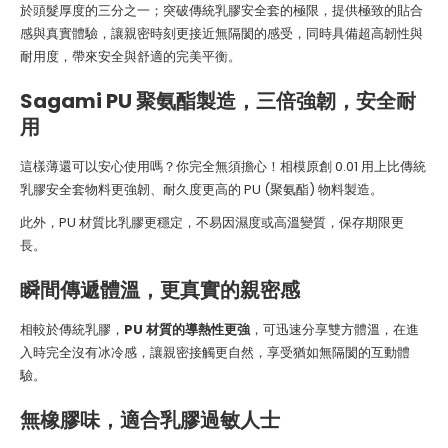
於頭髮厚度的三分之一；突破傳統乳膠安全套的極限，提供極致的貼合
感與真實體驗，讓親密時刻更接近無隔閡的感受，同時具備超高韌性與
耐用度，帶來安全與舒適的完美平衡。
Sagami PU 聚氨酯製造，三倍強韌，安全耐
用
這樣薄還可以安心使用嗎？你完全無須擔心！相模原創 0.01 用上比傳統
乳膠安全套物料更強韌、耐久度更高的 PU (聚氨酯) 物料製造。
此外，PU 材質比乳膠更穩定，不易因濕度或高溫變質，保存期限更
長。
瞬間傳遞體溫，更真實的親密感
相較於傳統乳膠，
PU 材質的導熱性更強
，可迅速分享雙方體溫，在進
入時完全沒有冰冷感，讓親密接觸更自然，享受猶如無隔閡的互動體
驗。
無橡膠味，適合乳膠過敏人士