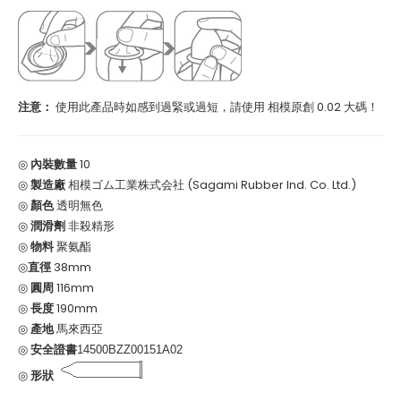
注意：
使用此產品時如感到過緊或過短，請使用
相模原創 0.02 大碼！
◎
內裝數量
10
◎
製造廠
相模ゴム工業株式会社 (Sagami Rubber Ind. Co. Ltd.)
◎
顏色
透明無色
◎
潤滑劑
非殺精形
◎
物料
聚氨酯
◎
直徑
38mm
◎
圓周
116mm
◎
長度
190mm
◎
產地
馬來西亞
◎
安全證書
14500BZZ00151A02
◎
形狀