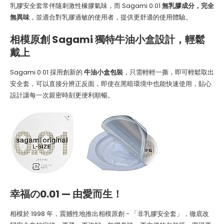
乳膠安全套常伴隨刺激性橡膠氣味，而 Sagami 0.01
無乳膠成分，完全
無異味
，並適合對乳膠過敏的使用者，提供更舒適的使用體驗。
相模原創 Sagami
獨特牛油小盒設計，輕鬆
戴上
Sagami 0.01 採用創新的
牛油小盒包裝
，只需輕輕一撕，即可輕鬆取出
安全套，可以直接分辨正反面，即使在黑暗環境中也能快速使用，貼心
設計讓每一次親密時刻更便利順暢。
幸福の0.01 — 由愛而生！
相模於 1998 年，震撼性地推出相模原創 - 「非乳膠安全套」，徹底改