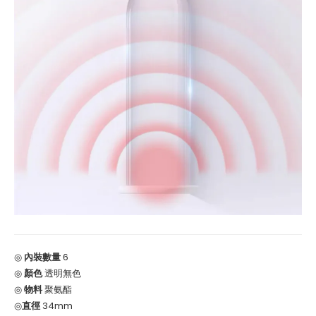
◎
內裝數量
6
◎
顏色
透明無色
◎
物料
聚氨酯
◎
直徑
34mm