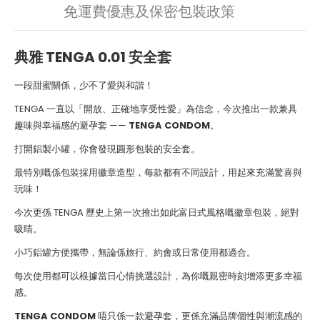
免運費優惠及保密包裝政策
典雅 TENGA 0.01 安全套
一段甜蜜關係，少不了愛與和諧！
TENGA 一直以「開放、正確地享受性愛」為信念，今次推出一款兼具
趣味與幸福感的避孕套 ——
TENGA CONDOM
。
打開鋁製小罐，你會發現圓形包裝的安全套。
最特別嘅係包裝採用徽章造型，每款都有不同設計，用起來充滿驚喜與
玩味！
今次更係 TENGA 歷史上第一次推出如此富日式風格嘅徽章包裝，絕對
吸睛。
小巧鋁罐方便攜帶，無論係旅行、約會或日常使用都適合。
每次使用都可以根據當日心情挑選設計，為你嘅親密時刻增添更多幸福
感。
TENGA CONDOM
唔只係一款避孕套，更係充滿品牌個性與潮流感的