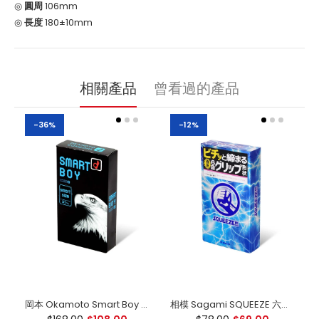
◎
圓周
106mm
◎
長度
180±10mm
相關產品
曾看過的產品
-36%
-12%
岡本 Okamoto Smart Boy 31mm 細碼 日本版 12片裝
相模 Sagami SQUEEZE 六段緊 乳膠安全套（10片裝）