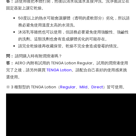
答：
請使用後把本體打開，然後以清水或溫水直接沖洗。洗淨後請立在
固定器架上讓它乾燥。
50度以上的熱水可能會讓膠體（透明的柔軟部分）劣化，所以請
務必避免使用溫度太高的水清洗。
沐浴乳等雖然也可以使用，但請務必要避免使用強酸性、強鹼性
的洗劑。這類洗劑也會有造成膠體劣化的可能存在。
請完全乾燥後再收藏保管。乾燥不完全會造成發霉的情況。
問：
請問購入時有附潤滑液嗎？
答：
AERO
內附有試用的 TENGA Lotion Regular。試用的潤滑液使用
完了之後，請另外購買
TENGA Lotion
。請配合自己喜好的使用感來挑
選使用。
※ 3 種類型的 TENGA Lotion（
Regular
、
Mild
、
Direct
）皆可使用。