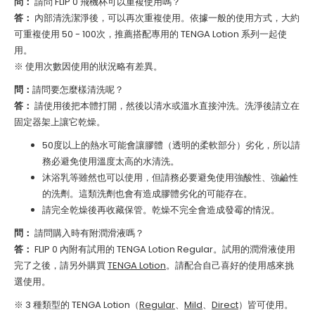
問：
請問 FLIP 0 飛機杯可以重複使用嗎？
答：
內部清洗潔淨後，可以再次重複使用。依據一般的使用方式，大約
可重複使用 50 - 100次，推薦搭配專用的 TENGA Lotion 系列一起使
用。
※ 使用次數因使用的狀況略有差異。
問：
請問要怎麼樣清洗呢？
答：
請使用後把本體打開，然後以清水或溫水直接沖洗。洗淨後請立在
固定器架上讓它乾燥。
50度以上的熱水可能會讓膠體（透明的柔軟部分）劣化，所以請
務必避免使用溫度太高的水清洗。
沐浴乳等雖然也可以使用，但請務必要避免使用強酸性、強鹼性
的洗劑。這類洗劑也會有造成膠體劣化的可能存在。
請完全乾燥後再收藏保管。乾燥不完全會造成發霉的情況。
問：
請問購入時有附潤滑液嗎？
答：
FLIP 0 內附有試用的 TENGA Lotion Regular。試用的潤滑液使用
完了之後，請另外購買
TENGA Lotion
。請配合自己喜好的使用感來挑
選使用。
※ 3 種類型的 TENGA Lotion（
Regular
、
Mild
、
Direct
）皆可使用。