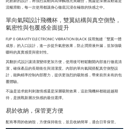
此創新的設計，將強烈震動與高彈觸感完美融合，無論是深層震動還是
流暢滑動，每一次使用都讓身心徹底沉浸在極致的快感之中。
單向氣閥設計飛機杯，雙翼結構與真空側墊，
氣密性與包覆感全面提升
FLIP 0 GRAVITY ELECTRONIC VIBRATION BLACK 採用無縫「雙翼一體
成形」的入口設計，進一步提升氣密效果，防止潤滑液外漏，並加強吸
啜時的真實感受與密封性。
其翻折式設計讓清潔變得更加方便，使用後可輕鬆翻開內部進行徹底清
潔，確保產品的長期衛生與清潔度。內部的單向氣閥搭配真空側墊設
計，能夠精準控制內部壓力，提供更強烈的吸附感，帶來前所未有的包
覆體驗。
不論是追求銳利刺激情感還是深層吸附效果，這款飛機杯都能超越期
待，是挑戰新層次快感的最佳選擇。
易於收納，保管更方便
配有專用的收納殼，方便保持衛生，並且收納簡單，適合日常保管。