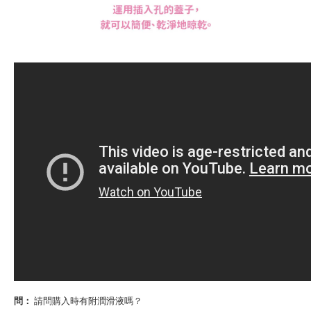
問：
請問購入時有附潤滑液嗎？