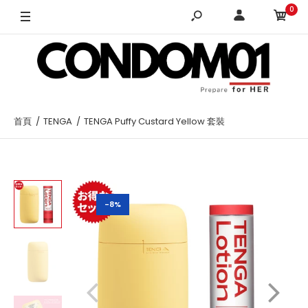
0
首頁
TENGA
TENGA Puffy Custard Yellow 套裝
-8%