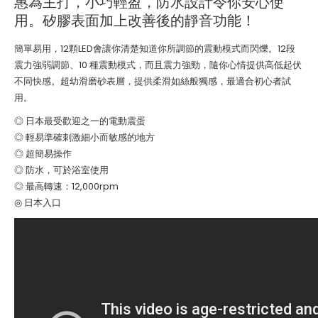
惠為主打，小巧輕盈，防水設計令你安心使
用。矽膠表面加上改善後的靜音功能！
簡單易用，12顆LED會讓你清楚知道你所調節的震動模式而閃爍。12段
震力強弱調節、10 種震動模式，而且震力強勁，隨你心情提供高低起伏
不同快感。超幼滑磨砂表層，提供柔滑如絲般獨感，最適合初心者試
用。
◎ 日本最受歡迎之一的電動震蛋
◎ 輕易準確刺激細小而敏感的地方
◎ 超簡易操作
◎ 防水，可於浴室使用
◎ 最高轉速：12,000rpm
◎ 日本入口