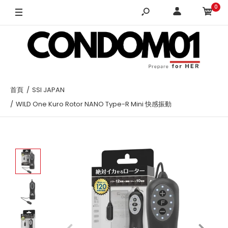
0
首頁
SSI JAPAN
WILD One Kuro Rotor NANO Type-R Mini 快感振動